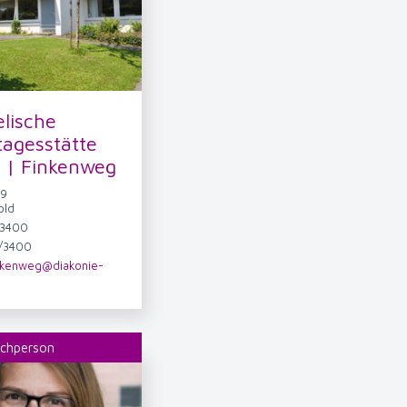
lische
tagesstätte
 | Finkenweg
 9
old
/3400
2/3400
inkenweg@diakonie-
echperson