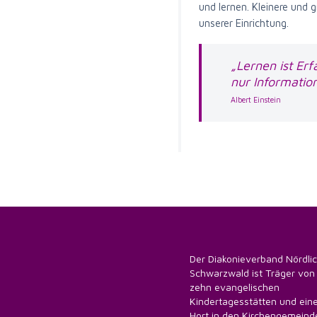
und lernen. Kleinere und 
unserer Einrichtung.
„Lernen ist Erf
nur Information
Albert Einstein
Der Diakonieverband Nördli
Schwarzwald ist Träger von
zehn evangelischen
Kindertagesstätten und ei
Hort in den Kirchengemeind