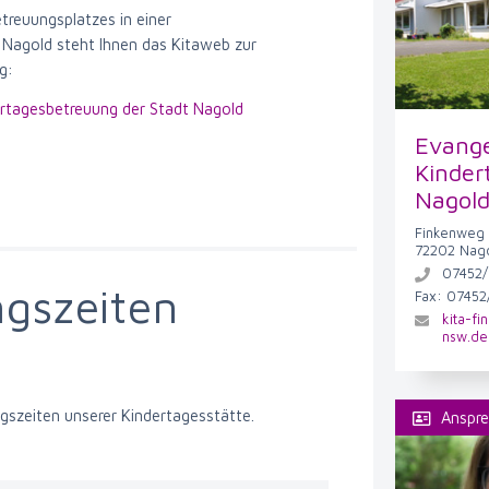
treuungsplatzes in einer
n Nagold steht Ihnen das Kitaweb zur
g:
rtagesbetreuung der Stadt Nagold
Evange
Kinder
Nagold
Finkenweg
72202 Nag
07452
gszeiten
Fax: 0745
kita-f
nsw.de
ngszeiten unserer Kindertagesstätte.
Anspr