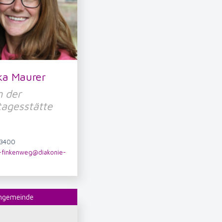
ka Maurer
n der
tagesstätte
/3400
g-finkenweg@diakonie-
engemeinde