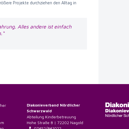
größere Projekte durchziehen den Alltag in
ahrung. Alles andere ist einfach
.“
cher
Diakonieverband Nördlicher
Schwarzwald
Abteilung Kinderbetreuung
nem
Hohe Straße 8 | 72202 Nagold
en
07452/841022