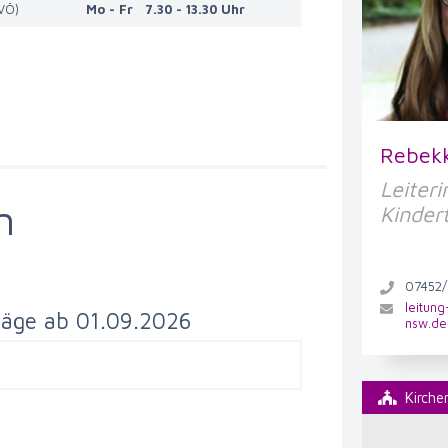
(VÖ)
Mo - Fr 7.30 - 13.30 Uhr
Rebek
Leiteri
n
Kinder
07452
leitun
räge ab 01.09.2026
nsw.de
Kirch