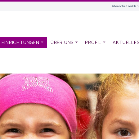
Datenschutzerklär
EINRICHTUNGEN
ÜBER UNS
PROFIL
AKTUELLE
BERNECK
TRÄGER
LEITBILD
HEUMADEN
ABTEILUNG KINDERBETREUUNG
KONZEPTION
ISELSHAUSEN
KIRCHENGEMEINDEN
BETREUUNG
LOFFENAU | BRUNNENGASSE
PERSONAL
LOFFENAU | NEUER SCHULWEG
LOFFENAU | KIRCHHALDENPFAD
MONAKAM
MÖTTLINGEN