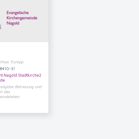
tthias Trumpp
8410-31
mt.Nagold.Stadtkirche2
.de
 religiöse Betreuung und
in das
eindeleben