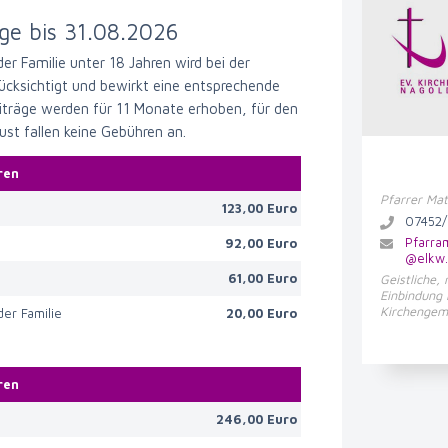
äge bis 31.08.2026
 der Familie unter 18 Jahren wird bei der
cksichtigt und bewirkt eine entsprechende
eiträge werden für 11 Monate erhoben, für den
t fallen keine Gebühren an.
hren
Pfarrer Ma
123,00 Euro
07452/
Pfarra
e
92,00 Euro
@elkw
e
61,00 Euro
Geistliche,
Einbindung 
Kirchengem
der Familie
20,00 Euro
hren
246,00 Euro