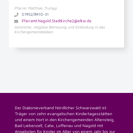
Pfarrer Matthias Trumpp
07452/8410-31
Pfarramt.Nagold.Stadtkirche2@elkw.de
Geistliche, religiöse Betreuung und Einbindung in das
Kirchengemeindeleben
Der Diakonieverband Nördlicher Schwarzwald ist
Träger von zehn evangelischen Kindertagesstätten
und einem Hort in den Kirchengemeinden Altensteig,
Bad Liebenzell, Calw, Loffenau und Nagold mit
Angeboten für Kinder im Alter von einem Jahr bis zur